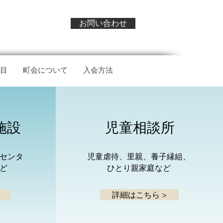
お問い合わせ
目
町会について
入会方法
施設
児童相談所
センタ
児童虐待、里親、養子縁組、
ど
ひとり親家庭など
詳細はこちら >