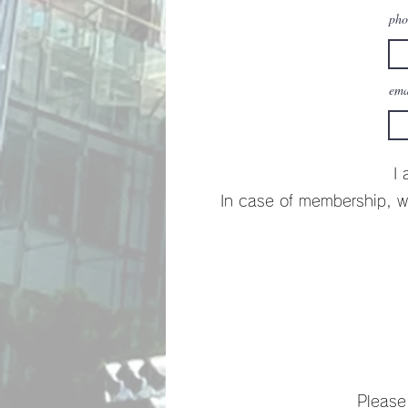
pho
ema
I 
​ In case of membership, w
Please