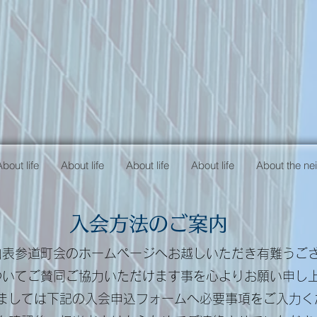
About life
About life
About life
About life
About the n
入会方法のご案内
山表参道町会のホームページへお越しいただき有難うご
ついてご賛同ご協力いただけます事を心よりお願い申し
ましては下記の入会申込フォームへ必要事項をご入力く