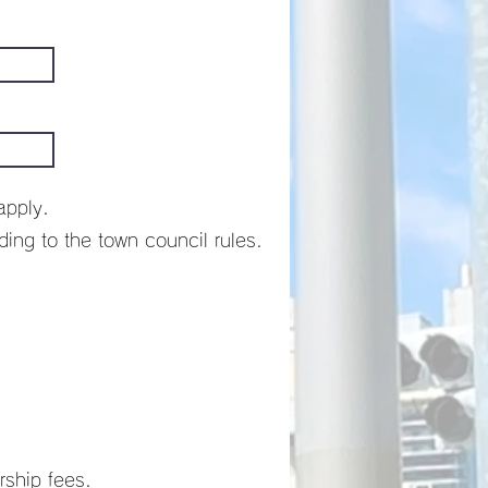
apply.
ing to the town council rules.
ship fees.