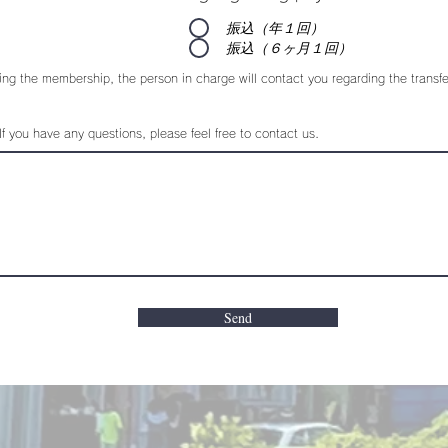
振込（年１回）
振込（６ヶ月１回）
ning the membership, the person in charge will contact you regarding the transfer
If you have any questions, please feel free to contact us.
Send