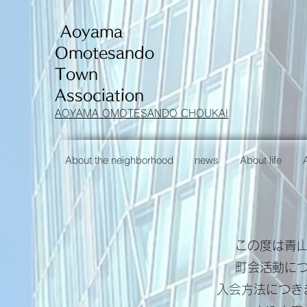
​ Aoyama
Omotesando
Town
Association
AOYAMA OMOTESANDO CHOUKAI
About the neighborhood
news
About life
この度は青
町会活動に
入会方法につき