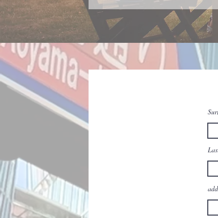
Sur
Las
add