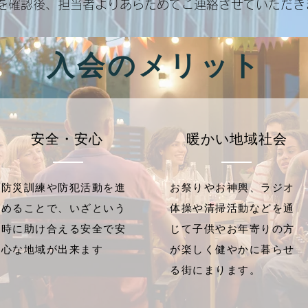
容を確認後、担当者よりあらためてご連絡させていただき
入会のメリット
​安全・安心
暖かい地域社会
防災訓練や防犯活動を進
お祭りやお神輿、ラジオ
めることで、いざという
体操や清掃活動などを通
時に助け合える安全で安
じて子供やお年寄りの方
心な地域が出来ます
が楽しく健やかに暮らせ
る街にまります。