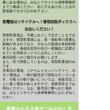
量にある場合は、みなとリサイクル清掃事務所
までご相談ください。缶に穴をあけることは大
変危険ですのでおやめ下さい。
​乾電池はリサイクルへ！専用回収ボックスへ
お出しください！
筒型乾電池は、不燃ごみとして出すこともでき
ますが、筒型乾電池には、鉄・亜鉛等の貴重な
鉱物が含まれており、それらの資源を有効利用
するため、各総合支所や区の一部施設に設置さ
れている回収ボックスにお出しください。
拠点回収へのご協力をお願いします。
また、区で回収しているのは、筒型乾電池のみ
です。
充電式の電池、リチウムイオンバッテリー、ボ
タン電池は、一部の販売店で回収を行っていま
す。引取りの取り扱いについては、各販売店ご
とに違う場合がありますので、各販売店までお
尋ねください。なお、販売店に断られた場合
は、みなとリサイクル清掃事務所におたずねく
ださい。
家庭から出る粗大ごみの出し方