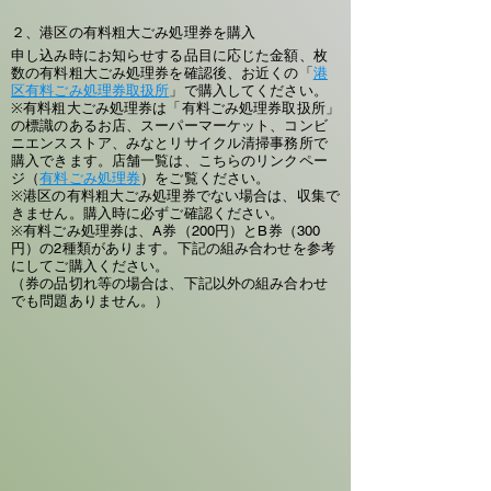
２、港区の有料粗大ごみ処理券を購入
申し込み時にお知らせする品目に応じた金額、枚
数の有料粗大ごみ処理券を確認後、お近くの「
港
区有料ごみ処理券取扱所
」で購入してください。
※有料粗大ごみ処理券は「有料ごみ処理券取扱所」
の標識のあるお店、スーパーマーケット、コンビ
ニエンスストア、みなとリサイクル清掃事務所で
購入できます。店舗一覧は、こちらのリンクペー
ジ（
有料ごみ処理券
）をご覧ください。
※港区の有料粗大ごみ処理券でない場合は、収集で
きません。購入時に必ずご確認ください。
※有料ごみ処理券は、A券（200円）とB券（300
円）の2種類があります。下記の組み合わせを参考
にしてご購入ください。
（券の品切れ等の場合は、下記以外の組み合わせ
でも問題ありません。）