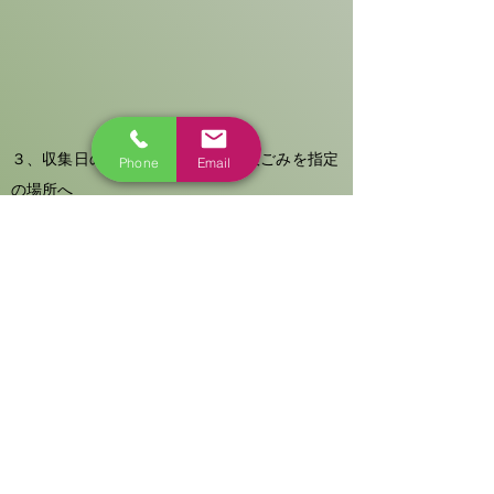
３、収集日の午前８時までに、粗大ごみを指定
Phone
Email
の場所へ
購入した有料粗大ごみ処理券に「収集予定日」と
「受付の際にお知らせする4桁の受付番号または氏
名」を記入して粗大ごみに貼り、収集日の午前8時
までに指定の場所に出してください。
事業者から出る粗大ごみは、区では収集できません！
事業者から出る粗大ご
区では現在、
みは一切受け付けておりませ
ん。
民間の処理業者を紹介してほしいなどございまし
たら、みなとリサイクル清掃事務所までご相談く
ださい。