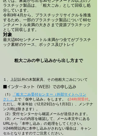
区では、家庭から出る30センチメートル以上のプ
ラスチック製品は、「粗大ごみ」として回収し処
分しています。
令和3年4月から、プラスチックリサイクルを推進
するため、一部のプラスチック製品について60セ
ンチメートル未満の大きさまで資源プラスチック
として回収します。
対象
最大辺60センチメートル未満かつ全てがプラスチ
ック素材のケース、ボックス及びトレイ
粗大ごみの申し込みから出し方まで
１、上記以外の木製家具、その他粗大ごみについて
​■インターネット（WEB）での申し込み
（1）
「粗大ごみ受付センター（外部サイトへリン
ク）」
上で「仮申し込み」をします。（
24時間受付
。
ただし、年末年始（12月29日から1月3日）、メンテナ
ンス時は除きます）。
（2）受付センターから確認メールが送信されます。
（3）メールの内容を確認して、メール本文中にある
URLから「本申し込み」の処理をしてください。
※24時間以内に本申し込みがされない場合は、キャン
セルとなりますのでご注意ください。