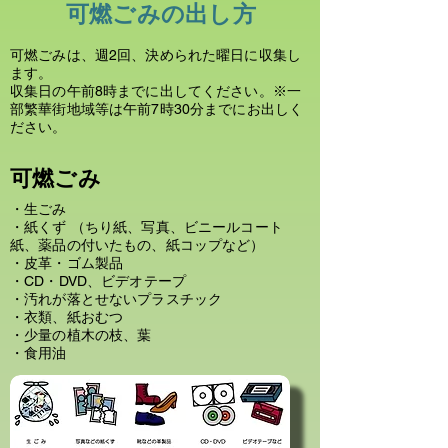
可燃ごみの出し方
可燃ごみは、週2回、決められた曜日に収集し
ます。
収集日の午前8時までに出してください。※一
部繁華街地域等は午前7時30分までにお出しく
ださい。
可燃ごみ
・生ごみ
・紙くず （ちり紙、写真、ビニールコート
紙、薬品の付いたもの、紙コップなど）
・皮革・ゴム製品
・CD・DVD、ビデオテープ
・汚れが落とせないプラスチック
・衣類、紙おむつ
・少量の植木の枝、葉
・食用油