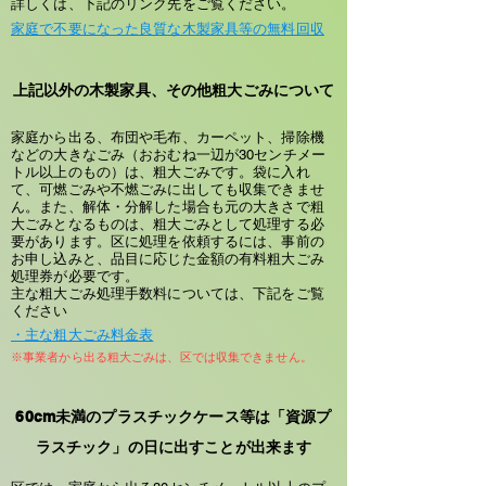
詳しくは、下記のリンク先をご覧ください。
家庭で不要になった良質な木製家具等の無料回収
上記以外の木製家具、その他粗大ごみについて
家庭から出る、布団や毛布、カーペット、掃除機
などの大きなごみ（おおむね一辺が30センチメー
トル以上のもの）は、粗大ごみです。袋に入れ
て、可燃ごみや不燃ごみに出しても収集できませ
ん。また、解体・分解した場合も元の大きさで粗
大ごみとなるものは、粗大ごみとして処理する必
要があります。区に処理を依頼するには、事前の
お申し込みと、品目に応じた金額の有料粗大ごみ
処理券が必要です。
主な粗大ごみ処理手数料については、下記をご覧
ください
・主な粗大ごみ料金表
※事業者から出る粗大ごみは、区では収集できません。
60cm未満のプラスチックケース等は「資源プ
ラスチック」の日に出すことが出来ます