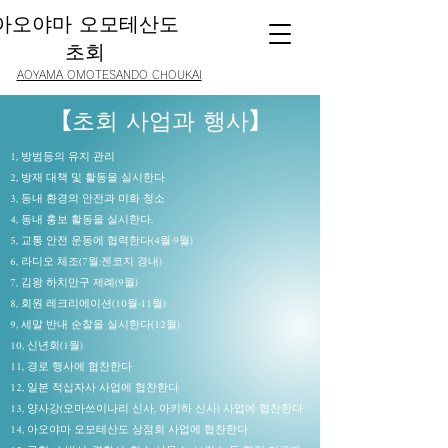
​아오야마 오모테산도
초회
AOYAMA OMOTESANDO CHOUKAI
【초회 사업과 행사】
1, 방범등의 유지 관리
2, 방재 대책 및 활동을 실시한다
3, 동내 환경의 안전과 미화 청소
4, 동내 홍보 활동을 실시한다.
5, 교통 안전 운동에 협력한다(4월·9월)
6, 라디오 체조(7월:젠코지 경내)
7, 김왕 하치만구 제례(9월)
8, 회원 레크리에이션(10월·11월)
9, 세말 반내 순찰을 실시한다(12월)
10, 신년회(1월)
11, 경로 행사에 협찬한다
12, 일본 적십자사 사업에 협찬한다
13, 양사강(오마쓰이나리 신사, 아키하 신사) 사업에 협찬한다
14, 아오야마 오모테산도 상점회 사업에 협찬한다