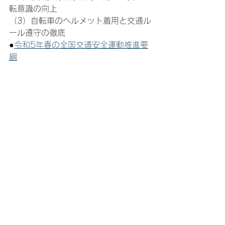
転意識の向上
（3）自転車のヘルメット着用と交通ル
ール遵守の徹底
●
令和5年春の全国交通安全運動推進要
綱