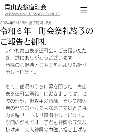
​青山表参道町会
AOYAMA OMOTESANDO CHOUKAI
2024年9月26日
読了時間: 2分
令和６年 町会祭礼終了の
ご報告と御礼
いつも青山表参道町会にご支援いただ
き、誠にありがとうございます。
皆様のご健勝とご多幸を心よりお祈り
申し上げます。
さて、盛況のうちに幕を閉じた「青山
表参道町会祭礼」におきましては、地
域の皆様、担ぎ手の皆様、そして関係
者の皆様方から多大なるご支援とご協
力を賜り、心より感謝申し上げます。
今回の祭礼では、子ども神輿の元気な
掛け声、大人神輿の力強い担ぎ上げな