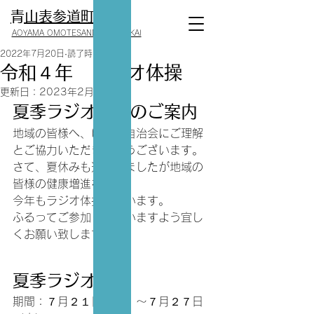
​青山表参道町会
AOYAMA OMOTESANDO CHOUKAI
2022年7月20日
読了時間: 1分
令和４年 ラジオ体操
更新日：
2023年2月4日
夏季ラジオ体操のご案内
地域の皆様へ、いつも自治会にご理解
とご協力いただき有難うございます。 
さて、夏休みも近づきましたが地域の
皆様の健康増進を願い、
今年もラジオ体操を行います。
ふるってご参加くださいますよう宜し
くお願い致します。
夏季ラジオ体操
期間：７月２１日（木）～７月２７日