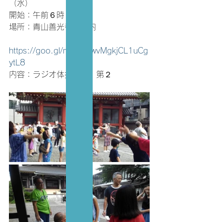
（水）
開始：午前６時３０分
場所：青山善光寺　境内
https://goo.gl/maps/9wvMgkjCL1uCg
ytL8
内容：ラジオ体操第１・第２