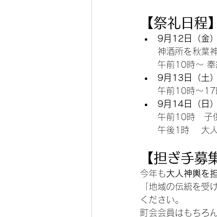
【祭礼日程
9月12日（金
神酒所を秋葉
午前10時～ 
9月13日（土
　　午前10時～1
9月14日（日
午前10時　子
午後1時　 大
【担ぎ手募
今年も
大人神輿を
「地域の伝統を受
ください。
町会会員はもちろ