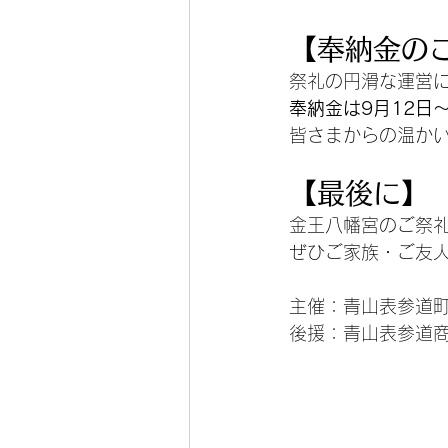
【奉納金の
祭礼の円滑な運営
奉納金は9月12日
皆さまからの温か
【最後に】
金王八幡宮のご祭
ぜひご家族・ご友
主催：青山表参道
後援：青山表参道