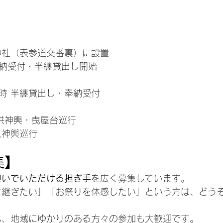
】
）
神社（表参道交番裏）に設置
奉納受付・半纏貸出し開始
）
7時 半纏貸出し・奉納受付
）
供神輿・曳屋台巡行
人神輿巡行
集】
担いでいただける担ぎ手
を広く募集しています。
け継ぎたい」「お祭りを体感したい」という方は、どう
ん、地域にゆかりのある方々の参加も大歓迎です。