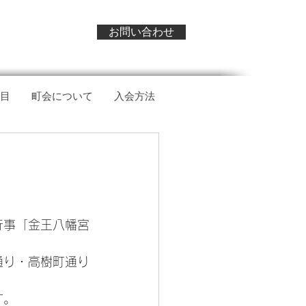
お問い合わせ
目
町会について
入会方法
行事「金王八幡宮
通り・高樹町通り
す。