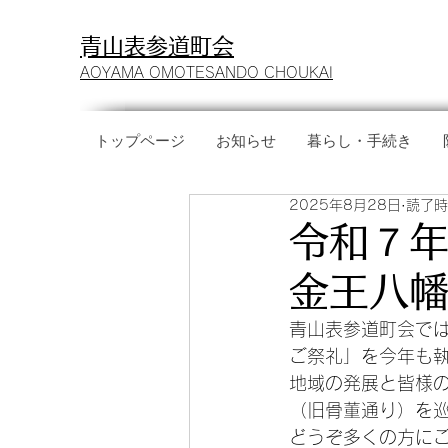
​青山表参道町会
AOYAMA OMOTESANDO CHOUKAI
トップページ
お知らせ
暮らし・手続き
2025年8月28日
読了時
令和７
金王八
青山表参道町会で
ご祭礼」を今年も
地域の発展と皆様
（旧骨董通り）を
どうぞ多くの方に