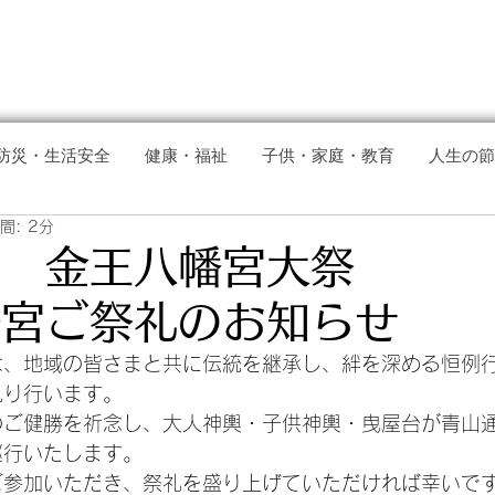
防災・生活安全
健康・福祉
子供・家庭・教育
人生の節
間: 2分
年 金王八幡宮大祭
幡宮ご祭礼のお知らせ
は、地域の皆さまと共に伝統を継承し、絆を深める恒例
執り行います。
のご健勝を祈念し、大人神輿・子供神輿・曳屋台が青山
巡行いたします。
ご参加いただき、祭礼を盛り上げていただければ幸いで