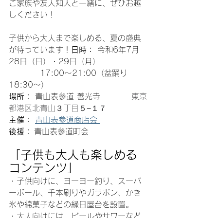
ご家族や友人知人と一緒に、ぜひお越
しください！
子供から大人まで楽しめる、夏の盛典
が待っています！
日時：
 令和6
年7月
28日（日）・29日（月） 
　　　　17:00～21:00（盆踊り　
18:30～）
場所：
 青山表参道 善光寺　　　　
東京
都港区北青山３丁目５−１７
主催：
青山表参道商店会 
後援：
 青山表参道町会
「子供も大人も楽しめる
コンテンツ」
・子供向けに、ヨーヨー釣り、スーパ
ーボール、千本刷りやガラポン、かき
氷や綿菓子などの縁日屋台を設置。
・大人向けには、ビールやサワーなど