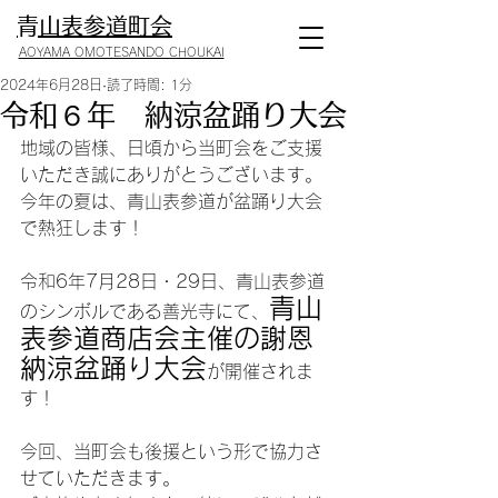
​青山表参道町会
AOYAMA OMOTESANDO CHOUKAI
2024年6月28日
読了時間: 1分
令和６年 納涼盆踊り大会
地域の皆様、日頃から当町会をご支援
いただき誠にありがとうございます。
今年の夏は、青山表参道が盆踊り大会
で熱狂します！
令和6年7月28
日・29日、青山表参道
青山
のシンボルである善光寺にて、
表参道商店会主催の謝恩
納涼盆踊り大会
が開催されま
す！
今回、当町会も後援という形で協力さ
せていただきます。